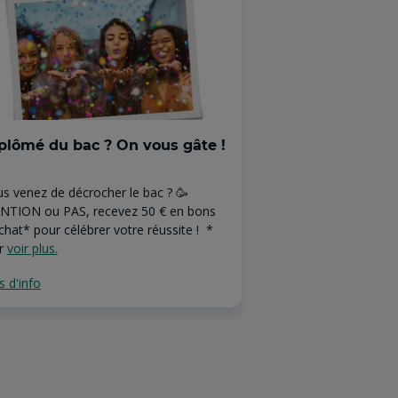
plômé du bac ? On vous gâte !
Offre Assuranc
Pour seulement 6€/
s venez de décrocher le bac ? 🥳
assurance habitati
NTION ou PAS, recevez 50 € en bons
spécialement conçue
chat* pour célébrer votre réussite ! *
Bonus : profitez de 
ir
voir plus.
voir plus.
s d'info
Plus d'info