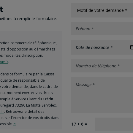
t
itons à remplir le formulaire.
spection commerciale téléphonique,
Date de naissance *
 liste d’opposition au démarchage
es modalités d’inscription,
uv.fr
.
dans ce formulaire par la Caisse
a qualité de responsable de
de votre demande, dans le cadre de
à tout moment exercer vos droits
simple à Service Client du Crédit
uregard 73290 La Motte Servolex,
.fr
. Retrouvez le détail des
et sur l'exercice de vos droits dans
17 + 6 =
cessible
ici
.