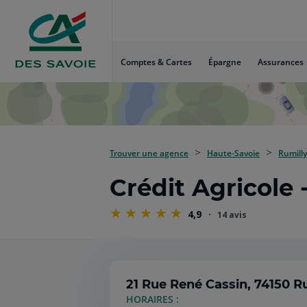
Aller
au
Menu
Aller au
Comptes & Cartes
Épargne
Assurances
Contenu
Aller
au
Pied
de
page
Trouver une agence
Haute-Savoie
Rumilly
Crédit Agricole
4,9
14 avis
21 Rue René Cassin,
74150 R
HORAIRES :