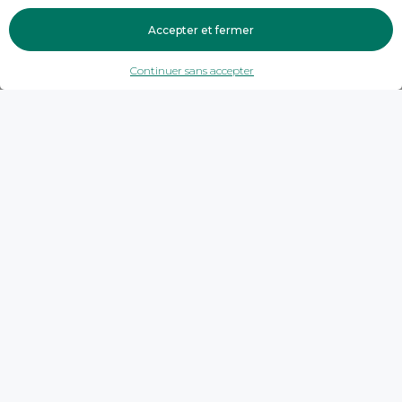
Accepter et fermer
Continuer sans accepter
Trouver une agence
Haute-Savoie
Poisy
Crédit Agricole - POISY
Crédit Agricole - POISY