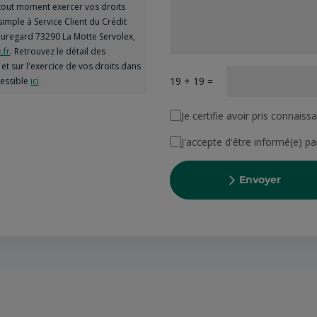
à tout moment exercer vos droits
simple à Service Client du Crédit
uregard 73290 La Motte Servolex,
.fr
. Retrouvez le détail des
et sur l'exercice de vos droits dans
19 + 19 =
cessible
ici
.
Je certifie avoir pris connais
J'accepte d'être informé(e) p
Envoyer