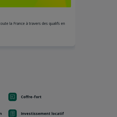
LE BON TAUX
toute la France à travers des qualifs en
Premier achat imm
sous réserve d'ac
Plus d'info
Coffre-fort
n
Investissement locatif