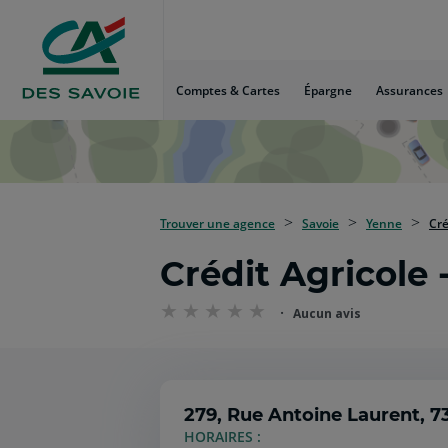
Aller
au
Menu
Aller au
Comptes & Cartes
Épargne
Assurances
Contenu
Aller
au
Pied
de
page
Trouver une agence
Savoie
Yenne
Cré
Crédit Agricole
Aucun avis
279, Rue Antoine Laurent,
7
HORAIRES :