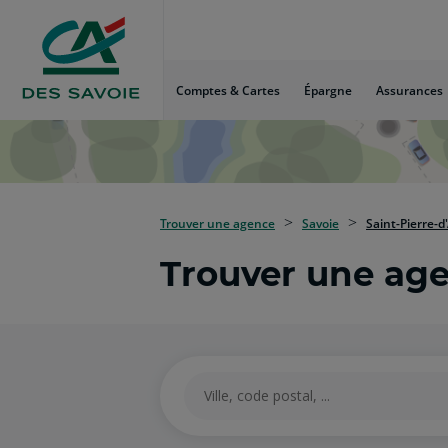
Aller
au
Menu
Aller au
Comptes & Cartes
Épargne
Assurances
Contenu
Aller
au
Pied
de
page
Trouver une agence
Savoie
Saint-Pierre-d
Trouver une ag