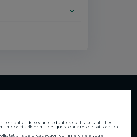
l-de-Maurienne
re
ont-Blanc
d
Accessibilité
onnement et de sécurité ; d’autres sont facultatifs. Les
ésenter ponctuellement des questionnaires de satisfaction
Accessibilité du site
by CA
ollicitations de prospection commerciale à votre