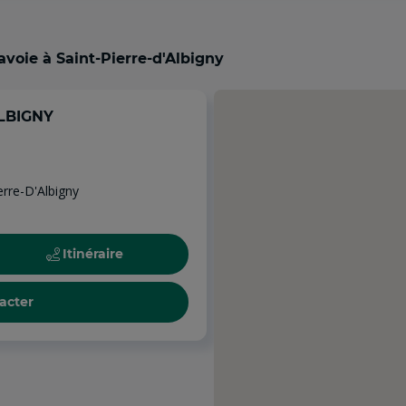
avoie à Saint-Pierre-d'Albigny
ALBIGNY
rre-D'Albigny
Itinéraire
acter