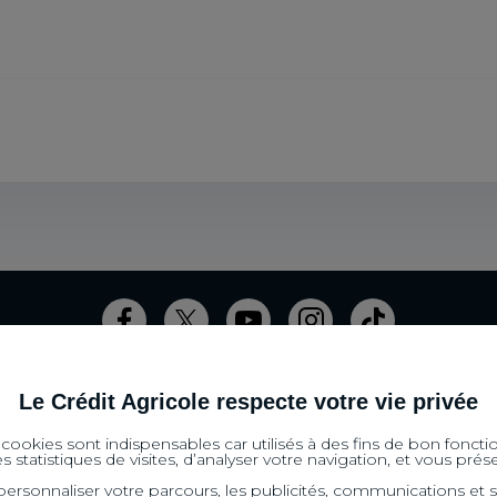
Savoie
Saint-Jean-d'Aulps
Saint-Miche
Villaz
Gilly-sur-Isè
Les Belleville
Chamonix-M
Viry
Le Chatelar
Le Crédit Agricole respecte votre vie privée
SITES SPECIALISES
s cookies sont indispensables car utilisés à des fins de bon foncti
 statistiques de visites, d’analyser votre navigation, et vous pr
J'écorénove Mon Logement
Propulse 
rsonnaliser votre parcours, les publicités, communications et s