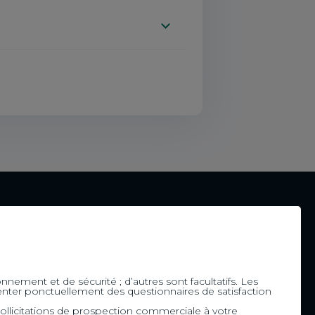
gne
Accessibilité
onnement et de sécurité ; d’autres sont facultatifs. Les
ésenter ponctuellement des questionnaires de satisfaction
Accessibilité du site
by CA
ollicitations de prospection commerciale à votre