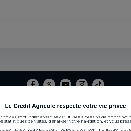
Savoie
Saint-Paul-en-Chablais
Sciez
Chambéry
Marignier
Barberaz
Sévrier
Saint-Genix-les-Villages
Aime-la-Pla
Le Crédit Agricole respecte votre vie privée
SITES SPECIALISES
s cookies sont indispensables car utilisés à des fins de bon foncti
 statistiques de visites, d’analyser votre navigation, et vous pr
J'écorénove Mon Logement
Propulse 
rsonnaliser votre parcours, les publicités, communications et s