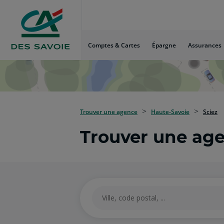
Aller
au
Menu
Aller au
Comptes & Cartes
Épargne
Assurances
Contenu
Aller
au
Pied
de
page
Trouver une agence
Haute-Savoie
Sciez
Trouver une ag