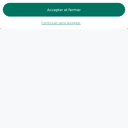
Accepter et fermer
Continuer sans accepter
Trouver une agence
Haute-Savoie
Epagny Metz-Tessy
Crédit Agricole - EPAGNY
Crédit Agricole - EPAGNY