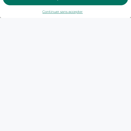
Continuer sans accepter
Trouver une agence
Savoie
Flumet
Crédit Agricole - FLUMET
Crédit Agricole - FLUMET
4,7
44 avis