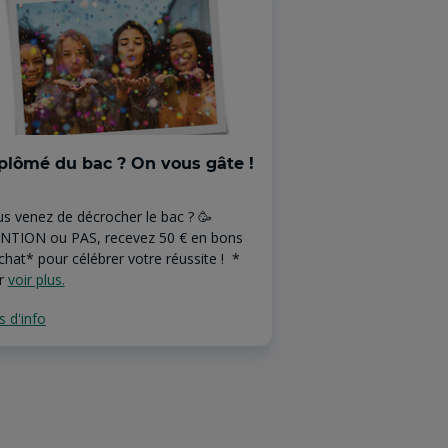
plômé du bac ? On vous gâte !
Offre Assuranc
Pour seulement 6€/
s venez de décrocher le bac ? 🥳
assurance habitati
NTION ou PAS, recevez 50 € en bons
spécialement conçue
chat* pour célébrer votre réussite ! *
Bonus : profitez de 
ir
voir plus.
voir plus.
s d'info
Plus d'info