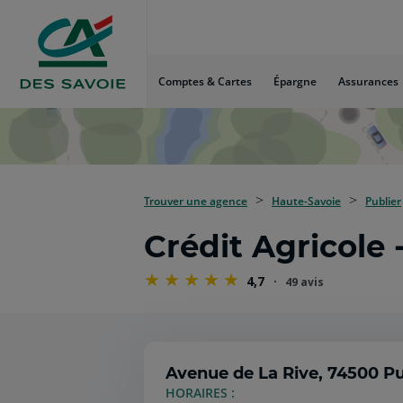
Aller
au
Menu
Aller au
Comptes & Cartes
Épargne
Assurances
Contenu
Aller
au
Pied
de
page
Trouver une agence
Haute-Savoie
Publier
Crédit Agricole
4,7
49 avis
Avenue de La Rive,
74500 Pu
HORAIRES :