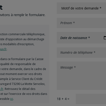
t
itons à remplir le formulaire.
spection commerciale téléphonique,
Date de naissance *
 liste d’opposition au démarchage
es modalités d’inscription,
uv.fr
.
dans ce formulaire par la Caisse
a qualité de responsable de
de votre demande, dans le cadre de
à tout moment exercer vos droits
simple à Service Client du Crédit
uregard 73290 La Motte Servolex,
.fr
. Retrouvez le détail des
et sur l'exercice de vos droits dans
18 + 4 =
cessible
ici
.