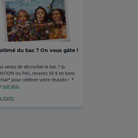
plômé du bac ? On vous gâte !
Offre Assuranc
Pour seulement 6€/
s venez de décrocher le bac ? 🥳
assurance habitati
NTION ou PAS, recevez 50 € en bons
spécialement conçue
chat* pour célébrer votre réussite ! *
Bonus : profitez de 
ir
voir plus.
voir plus.
s d'info
Plus d'info