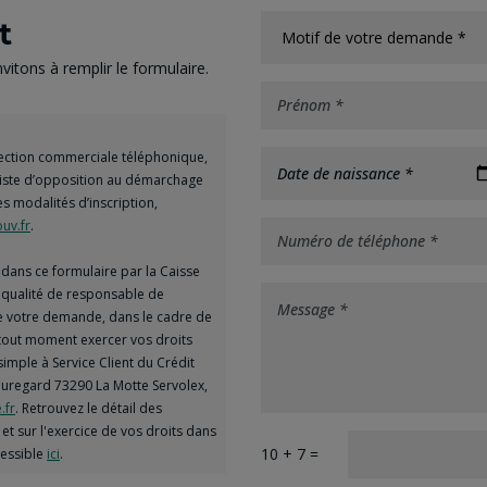
t
itons à remplir le formulaire.
spection commerciale téléphonique,
Date de naissance *
 liste d’opposition au démarchage
es modalités d’inscription,
uv.fr
.
dans ce formulaire par la Caisse
a qualité de responsable de
de votre demande, dans le cadre de
à tout moment exercer vos droits
simple à Service Client du Crédit
uregard 73290 La Motte Servolex,
.fr
. Retrouvez le détail des
et sur l'exercice de vos droits dans
10 + 7 =
cessible
ici
.