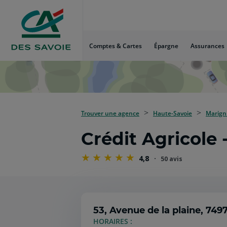
Aller
au
Menu
Aller au
Comptes & Cartes
Épargne
Assurances
Contenu
Aller
au
Pied
de
page
Trouver une agence
Haute-Savoie
Marign
Crédit Agricole
4,8
50 avis
53, Avenue de la plaine,
7497
HORAIRES :