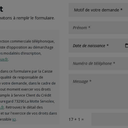
t
itons à remplir le formulaire.
spection commerciale téléphonique,
Date de naissance *
 liste d’opposition au démarchage
es modalités d’inscription,
uv.fr
.
dans ce formulaire par la Caisse
a qualité de responsable de
de votre demande, dans le cadre de
à tout moment exercer vos droits
simple à Service Client du Crédit
uregard 73290 La Motte Servolex,
.fr
. Retrouvez le détail des
et sur l'exercice de vos droits dans
17 + 1 =
cessible
ici
.