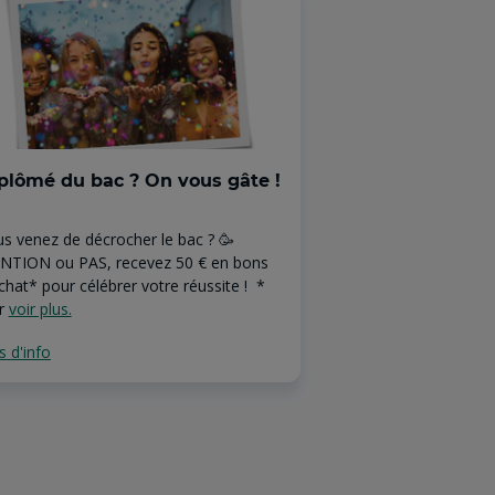
plômé du bac ? On vous gâte !
Offre Assuranc
Pour seulement 6€/
s venez de décrocher le bac ? 🥳
assurance habitati
NTION ou PAS, recevez 50 € en bons
spécialement conçue
chat* pour célébrer votre réussite ! *
Bonus : profitez de 
ir
voir plus.
voir plus.
s d'info
Plus d'info