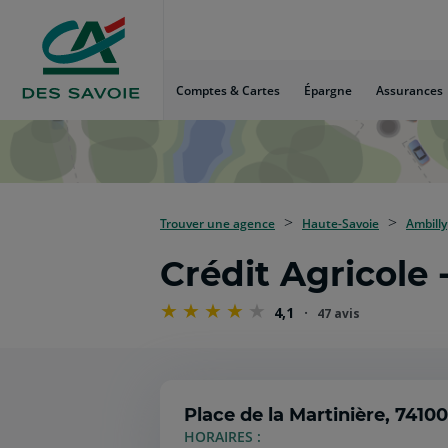
Aller
au
Menu
Aller au
Comptes & Cartes
Épargne
Assurances
Contenu
Aller
au
Pied
de
page
Trouver une agence
Haute-Savoie
Ambilly
Crédit Agricole
4,1
47 avis
Place de la Martinière,
74100
HORAIRES :